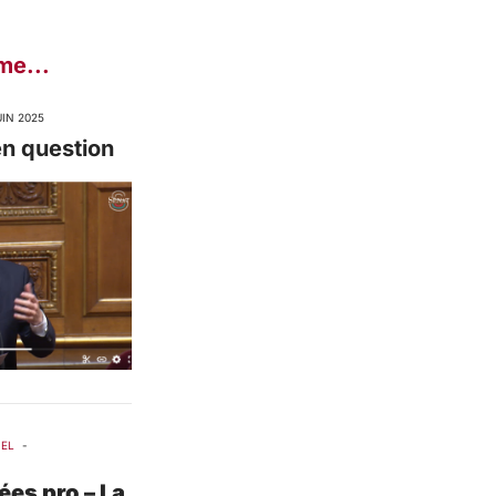
me...
UIN 2025
en question
NEL
-
ées pro – La