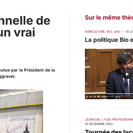
nnelle de
Sur le même thè
un vrai
AGRICULTURE
,
BIO
,
QAG
-
10 J
La politique Bio 
oulue par le Président de la
aggraver.
JEUNESSE
,
LYCÉE PROFESSION
16 DÉCEMBRE 2022
Tournée des lyc