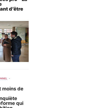
e
nt d’être
ONNEL
-
t moins de
inquiète
éforme qui