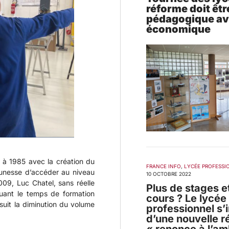
réforme doit êtr
pédagogique ava
économique
 à 1985 avec la création du
FRANCE INFO
,
LYCÉE PROFESSI
eunesse d’accéder au niveau
10 OCTOBRE 2022
09, Luc Chatel, sans réelle
Plus de stages e
nuant le temps de formation
cours ? Le lycée
suit la diminution du volume
professionnel s’
d’une nouvelle r