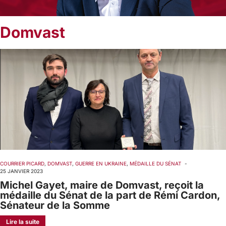
Domvast
COURRIER PICARD
,
DOMVAST
,
GUERRE EN UKRAINE
,
MÉDAILLE DU SÉNAT
-
25 JANVIER 2023
Michel Gayet, maire de Domvast, reçoit la
médaille du Sénat de la part de Rémi Cardon,
Sénateur de la Somme
Lire la suite