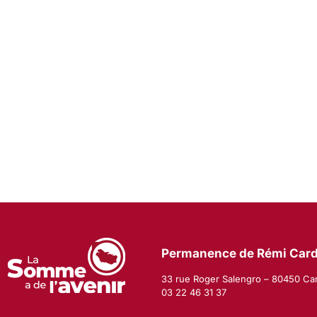
Permanence de Rémi Car
33 rue Roger Salengro – 80450 C
03 22 46 31 37