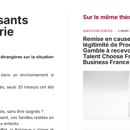
sants
Sur le même thè
rie
QUESTIONS ÉCRITES
-
3 MARS 
Remise en cause
légitimité de Pro
Gamble à recevoi
Talent Choose F
s étrangères sur la situation
Business France
r dans un environnement si
és, seuls 35 mineurs ont été
és, sans être soignés ?
sent, ces familles restées en
ts-enfants.
fet, la Belgique a d’ores et