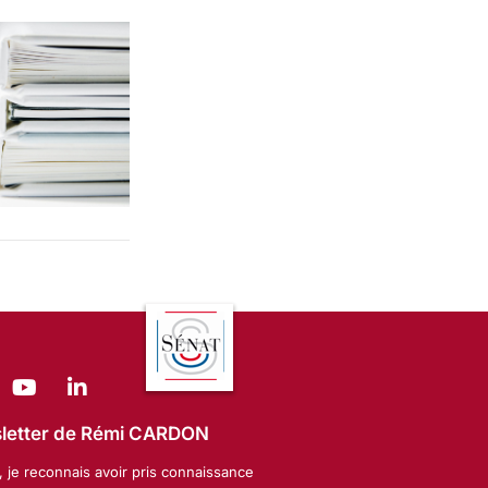
wsletter de Rémi CARDON
, je reconnais avoir pris connaissance