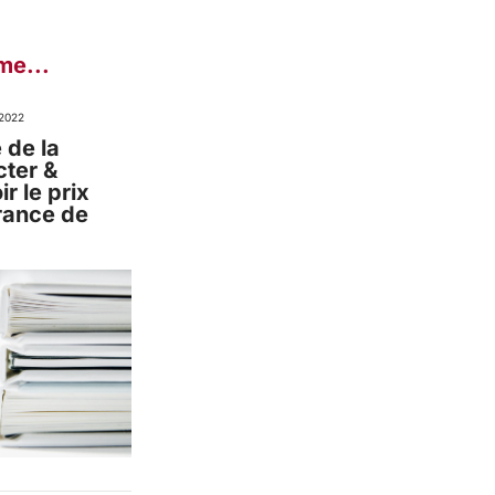
me...
2022
 de la
cter &
r le prix
rance de