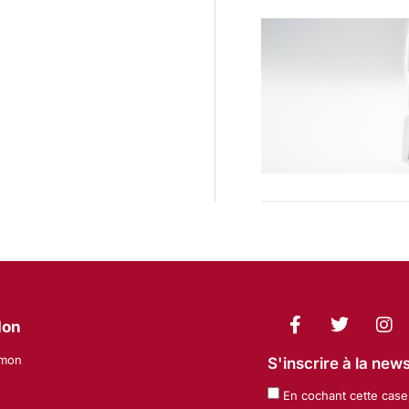
don
amon
S'inscrire à la ne
En cochant cette case