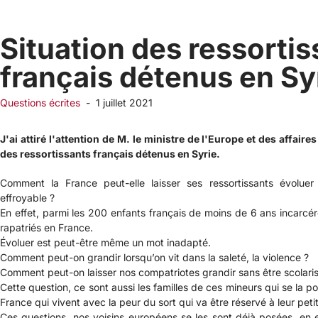
Situation des ressortis
français détenus en Sy
Questions écrites
-
1 juillet 2021
J'ai attiré l'attention de M. le ministre de l'Europe et des affaire
des ressortissants français détenus en Syrie.
Comment la France peut-elle laisser ses ressortissants évolue
effroyable ?
En effet, parmi les 200 enfants français de moins de 6 ans incarcér
rapatriés en France.
Évoluer est peut-être même un mot inadapté.
Comment peut-on grandir lorsqu’on vit dans la saleté, la violence ?
Comment peut-on laisser nos compatriotes grandir sans être scolaris
Cette question, ce sont aussi les familles de ces mineurs qui se la po
France qui vivent avec la peur du sort qui va être réservé à leur peti
Ces questions, nos voisins européens se les sont déjà posées, en ef