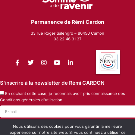
Permanence de Rémi Cardon
33 rue Roger Salengro – 80450 Camon
03 22 46 31 37
S'inscrire à la newsletter de Rémi CARDON
En cochant cette case, je reconnais avoir pris connaissance des
Conditions générales d'utilisation
.
Ok
Nous utilisons des cookies pour vous garantir la meilleure
expérience sur notre site web. Si vous continuez à utiliser ce